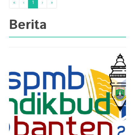
«
‹
1
›
»
Berita