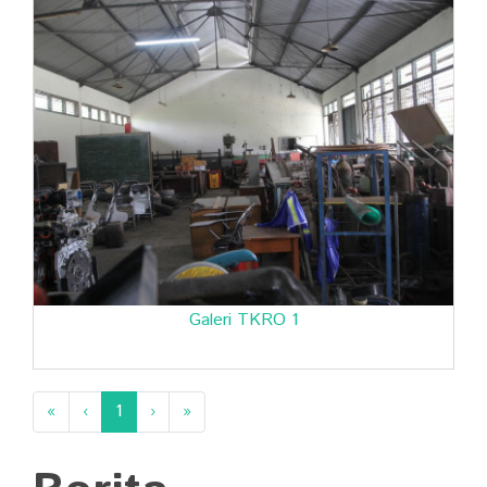
Galeri TKRO 1
«
‹
1
›
»